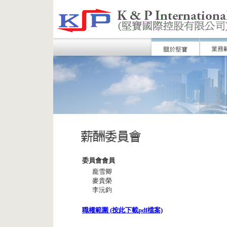
委員會會員
龐雪卿
麥貴榮
李沅鈞
職權範圍 (按此下載pdf檔案)